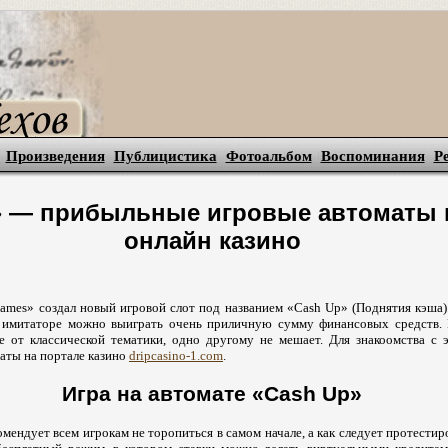
Произведения
Публицистика
Фотоальбом
Воспоминания
Р
» — прибыльные игровые автоматы н
онлайн казино
ames» создал новый игровой слот под названием «Cash Up» (Поднятия кэша)
м имитаторе можно выиграть очень приличную сумму финансовых средств. 
е от классической тематики, одно другому не мешает. Для знакоомства с 
маты на портале казино
dripcasino-1.com
.
Игра на автомате «Cash Up»
мендует всем игрокам не торопиться в самом начале, а как следует протестир