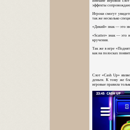
Внешне игровой слот
эффекты сопровождают 
Игроки смогут увидет
так же несколько спец
«Дикий» знак — это зве
«Scatter» знак — это 
кручения.
Так же в игре «Поднят
как на полосках появи
Слот «Cash Up» явля
деньги. К тому же бл
игровые правила тольк