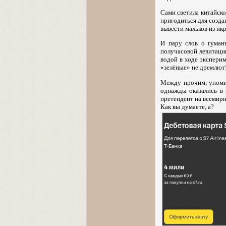
Сами светила китайск
пригодиться для созд
вывести мальков из икр
И пару слов о гуман
получасовой левитаци
водой в ходе экспери
«зелёные» не дремлют
Между прочим, упоми
однажды оказались в 
претендент на всемир
Как вы думаете, а?