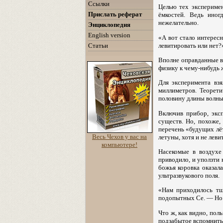
Ссылки
Целью тех эксперимен
Прислать реферат
ёмкостей. Ведь ино
нежелательно.
Энциклопедия
English version
«А вот стало интересн
левитировать или нет?
Статьи
Вполне оправданные во
физику к чему-нибудь 
Для эксперимента вз
миллиметров. Теорети
половину длины волны,
Включив прибор, экс
существ. Но, похоже,
перечень «будущих лёт
Весь Чехов у вас на
летуны, хотя и не леви
компьютере!
Насекомые в воздухе
приводило, и уползти 
божья коровка оказал
ультразвукового поля.
«Нам приходилось тщ
подопытных Се. — Но 
Что ж, как видно, пол
подзабытое вспомнить.