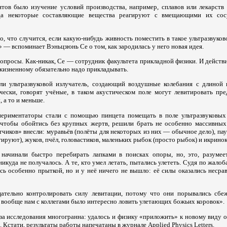
тов было изучение условий производства, например, сплавов или лекарств 
гда некоторые составляющие вещества реагируют с вмещающими их сос
о, что случится, если какую-нибудь живность поместить в такое ультразвуков
» — вспоминает Вэньцзюнь Се о том, как зародилась у него новая идея.
просы. Как-никак, Се — сотрудник факультета прикладной физики. И действи
жизненному обязательно надо прикладывать.
яли ультразвуковой излучатель, создающий воздушные колебания с длиной
чески, говорят учёные, в таком акустическом поле могут левитировать пр
 а то и меньше.
периментаторы стали с помощью пинцета помещать в поле ультразвуковых
 чтобы обойтись без крупных жертв, решили брать не особенно массивных 
чиков» внесли: муравьёв (полёты для некоторых из них — обычное дело), паук
тируют), жуков, пчёл, головастиков, маленьких рыбок (просто рыбок) и икринок
 начинали быстро перебирать лапками в поисках опоры, но, это, разумее
никуда не получалось. А те, кто умел летать, пытались улететь. Судя по жалоб
ась особенно прыткой, но и у неё ничего не вышло: её силы оказались неср
ательно контролировать силу левитации, потому что они порывались сбе
вообще нам с коллегами было интересно ловить улетающих божьих коровок».
ьза исследования многогранна: удалось и физику «приложить» к новому виду о
 Кстати, результаты работы напечатаны в журнале Applied Physics Letters.