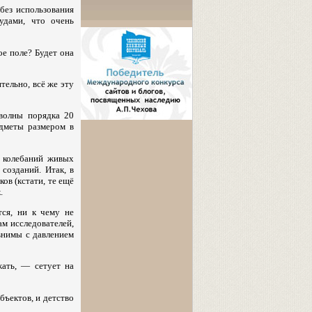
без использования
удами, что очень
ое поле? Будет она
тельно, всё же эту
 волны порядка 20
едметы размером в
 колебаний живых
созданий. Итак, в
ов (кстати, те ещё
.
тся, ни к чему не
ам исследователей,
авнимы с давлением
жать, — сетует на
бъектов, и детство