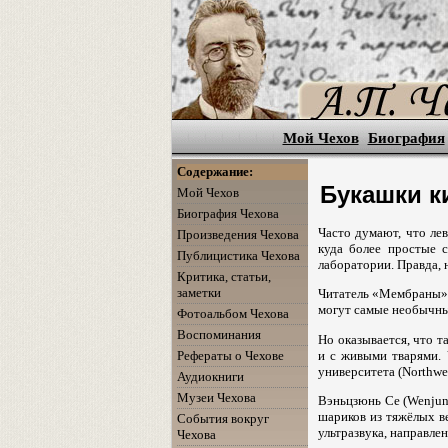
Мой Чехов
Биография
Содержание:
Букашки к
Мой Чехов
Биография Чехова
Часто думают, что лев
Произведения Чехова
куда более простые 
Публицистика Чехова
лаборатории. Правда,
Критика, статьи,
заметки
Читатель «Мембраны», 
могут самые необычные
Фотоальбом Чехова
Воспоминания
Но оказывается, что 
и с живыми тварями. 
Рефераты о Чехове
университета (Northwes
Аудиокниги
Музеи Чехова
Вэньцзюнь Се (Wenjun 
шариков из тяжёлых в
События вокруг
ультразвука, направле
Чехова