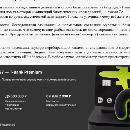
ой физики исследованием довольны и строят большие планы на будущее. «Наш
ания новых методов и концепций биологических исследований, — сказал Се. 
инки во время акустической левитации». Только не уточнил, к чему всё же это 
ности. Исследователи отчитались о нормальном состоянии муравья и бож
и, но сказали, что самочувствие рыбки оказалось не столь хорошим — из-за
мента. Про других испытуемых (или — неужели? — жертв) учёные умолчали. Н
!
нание насекомых, шустро перебирающих лапами, очень напомнило о спортк
похожей ситуации. Видимо, ультразвуковая левитация мелкой живности — 
но известную «Шнобелевку». В любом случае, оргкомитету стоит присмотреть