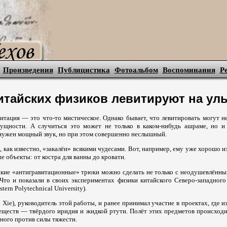
Произведения
Публицистика
Фотоальбом
Воспоминания
Р
итайских физиков левитируют на уль
итация — это что-то мистическое. Однако бывает, что левитировать могут не
сущности. А случиться это может не только в каком-нибудь ашраме, но 
 нужен мощный звук, но при этом совершенно неслышный.
как известно, «закалён» всякими чудесами. Вот, например, ему уже хорошо из
 объекты: от костра для ванны до кровати.
такие «антигравитационные» трюки можно сделать не только с неодушевлённы
Что и показали в своих экспериментах физики китайского Северо-западного
tern Polytechnical University).
Xie), руководитель этой работы, и ранее принимал участие в проектах, где и
еществ — твёрдого иридия и жидкой ртути. Полёт этих предметов происходил
нного против силы тяжести.