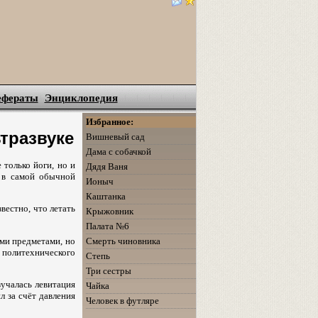
ефераты
Энциклопедия
Избранное:
тразвуке
Вишневый сад
Дама с собачкой
 только йоги, но и
Дядя Ваня
и в самой обычной
Ионыч
Каштанка
вестно, что летать
Крыжовник
Палата №6
ми предметами, но
Смерть чиновника
 политехнического
Степь
Три сестры
зучалась левитация
Чайка
 за счёт давления
Человек в футляре