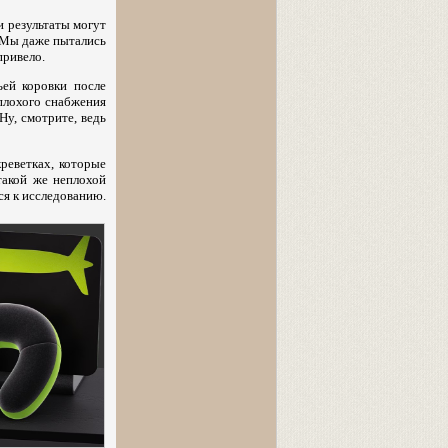
и результаты могут
— Мы даже пытались
привело.
ьей коровки после
 плохого снабжения
у, смотрите, ведь
реветках, которые
такой же неплохой
ся к исследованию.