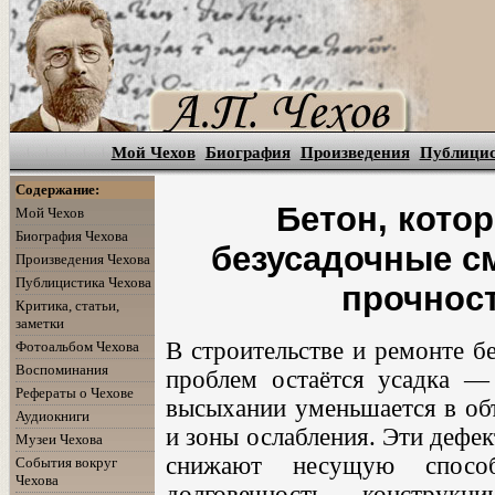
Мой Чехов
Биография
Произведения
Публици
Содержание:
Бетон, котор
Мой Чехов
Биография Чехова
безусадочные с
Произведения Чехова
Публицистика Чехова
прочнос
Критика, статьи,
заметки
В строительстве и ремонте б
Фотоальбом Чехова
Воспоминания
проблем остаётся усадка —
Рефераты о Чехове
высыхании уменьшается в об
Аудиокниги
и зоны ослабления. Эти дефек
Музеи Чехова
снижают несущую способ
События вокруг
Чехова
долговечность констру