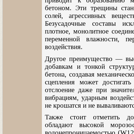
приводит к образованию 
бетоном. Эти трещины стан
солей, агрессивных вещест
Безусадочные составы иск
плотное, монолитное соедин
переменной влажности, пе
воздействия.
Другое преимущество — выс
добавкам и тонкой структу
бетона, создавая механическ
сцепления может достигат
отслоение даже при значите
вибрациям, ударным воздейс
не крошатся и не вываливаютс
Также стоит отметить дол
обладают высокой мороз
водонепроницаемостью (W12