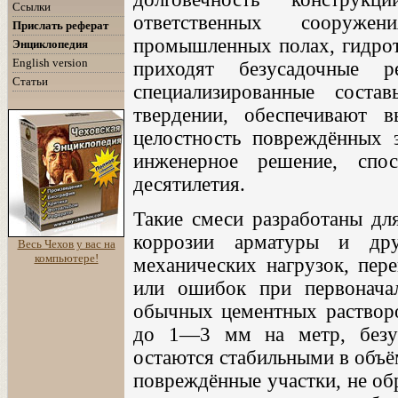
Ссылки
ответственных сооруж
Прислать реферат
промышленных полах, гидро
Энциклопедия
English version
приходят безусадочные
Статьи
специализированные сост
твердении, обеспечивают 
целостность повреждённых э
инженерное решение, спо
десятилетия.
Такие смеси разработаны для
коррозии арматуры и дру
Весь Чехов у вас на
компьютере!
механических нагрузок, пере
или ошибок при первонача
обычных цементных растворо
до 1—3 мм на метр, безу
остаются стабильными в объё
повреждённые участки, не об