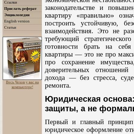
Ссылки
законодательстве и повыше
Прислать реферат
квартиру «правильно» озна
Энциклопедия
English version
построить устойчивую, бе
Статьи
взаимодействия. Это не раз
требующий стратегическог
готовности брать на себя 
квартиры — это не про макси
про сохранение имущества
доверительных отношений 
дохода — без стресса, суде
Весь Чехов у вас на
ремонта.
компьютере!
Юридическая основа:
защиты, а не формал
Первый и главный принцип
юридическое оформление отн