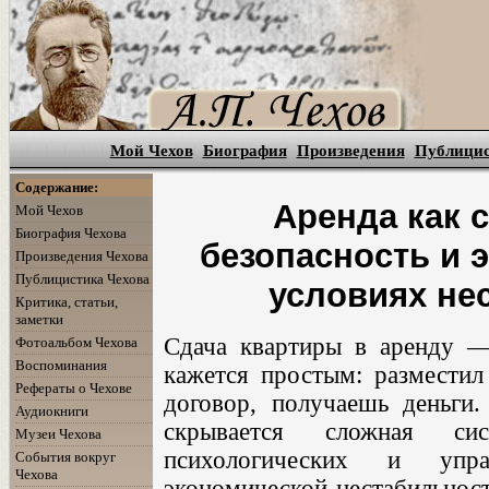
Мой Чехов
Биография
Произведения
Публици
Содержание:
Аренда как с
Мой Чехов
Биография Чехова
безопасность и 
Произведения Чехова
Публицистика Чехова
условиях не
Критика, статьи,
заметки
Сдача квартиры в аренду —
Фотоальбом Чехова
Воспоминания
кажется простым: разместил
Рефераты о Чехове
договор, получаешь деньги
Аудиокниги
скрывается сложная сис
Музеи Чехова
психологических и упр
События вокруг
Чехова
экономической нестабильност