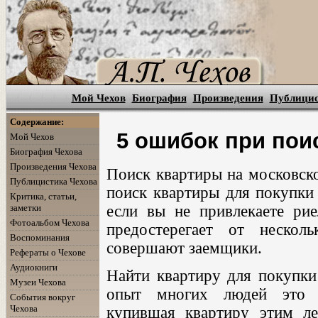
Мой Чехов
Биография
Произведения
Публици
Содержание:
5 ошибок при пои
Мой Чехов
Биография Чехова
Произведения Чехова
Поиск квартиры на московско
Публицистика Чехова
поиск квартиры для покупки 
Критика, статьи,
заметки
если вы не привлекаете рие
Фотоальбом Чехова
предостерегает от нескол
Воспоминания
совершают заемщики.
Рефераты о Чехове
Аудиокниги
Найти квартиру для покупки
Музеи Чехова
опыт многих людей это п
События вокруг
Чехова
купившая квартиру этим ле