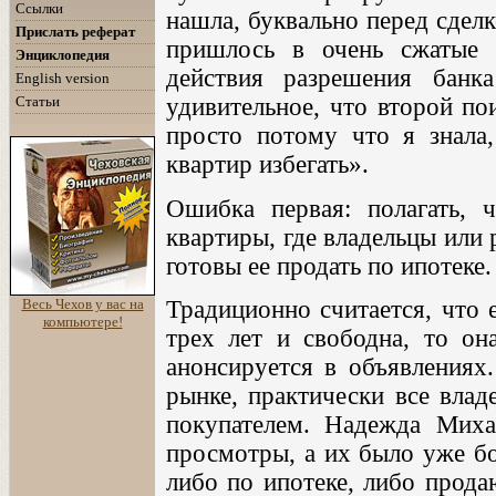
Ссылки
нашла, буквально перед сделк
Прислать реферат
пришлось в очень сжатые с
Энциклопедия
действия разрешения банк
English version
Статьи
удивительное, что второй по
просто потому что я знала
квартир избегать».
Ошибка первая: полагать, 
квартиры, где владельцы или
готовы ее продать по ипотеке.
Весь Чехов у вас на
Традиционно считается, что 
компьютере!
трех лет и свободна, то он
анонсируется в объявлениях.
рынке, практически все влад
покупателем. Надежда Миха
просмотры, а их было уже бо
либо по ипотеке, либо прода