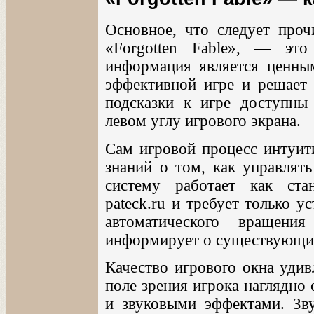
Основное, что следует проч
«Forgotten Fable», — это
информация является ценным
эффективной игре и решает
подсказки к игре доступн
левом углу игрового экрана.
Сам игровой процесс интуити
знаний о том, как управлять
систему работает как ста
pateck.ru и требует только у
автоматического вращени
информирует о существующих
Качество игрового окна удив
поле зрения игрока наглядно
и звуковыми эффектами. Зв