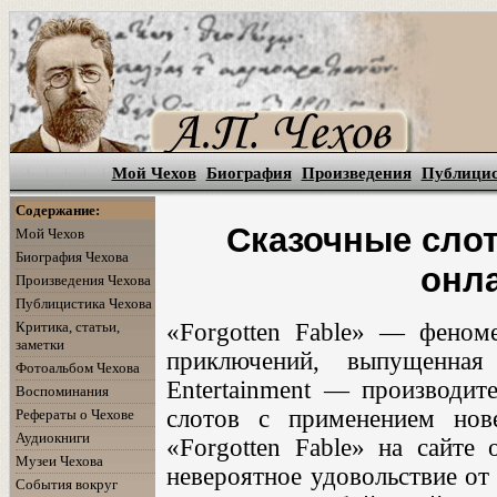
Мой Чехов
Биография
Произведения
Публици
Содержание:
Сказочные слот
Мой Чехов
Биография Чехова
онл
Произведения Чехова
Публицистика Чехова
Критика, статьи,
«Forgotten Fable» — феном
заметки
приключений, выпущенная
Фотоальбом Чехова
Entertainment — производит
Воспоминания
слотов с применением нов
Рефераты о Чехове
Аудиокниги
«Forgotten Fable» на сайте
Музеи Чехова
невероятное удовольствие от
События вокруг