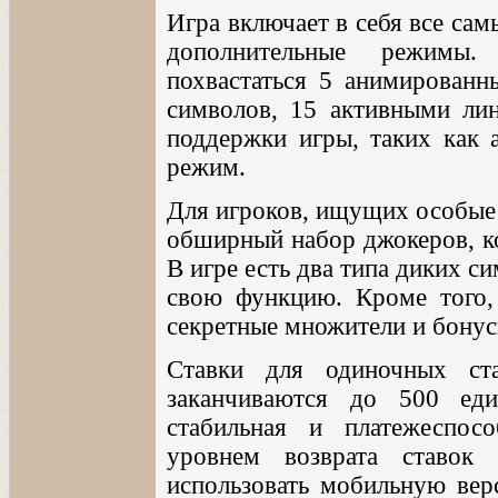
Игра включает в себя все са
дополнительные режимы.
похвастаться 5 анимированн
символов, 15 активными ли
поддержки игры, таких как 
режим.
Для игроков, ищущих особые 
обширный набор джокеров, ко
В игре есть два типа диких с
свою функцию. Кроме того,
секретные множители и бонус
Ставки для одиночных ст
заканчиваются до 500 ед
стабильная и платежеспос
уровнем возврата ставок
использовать мобильную вер