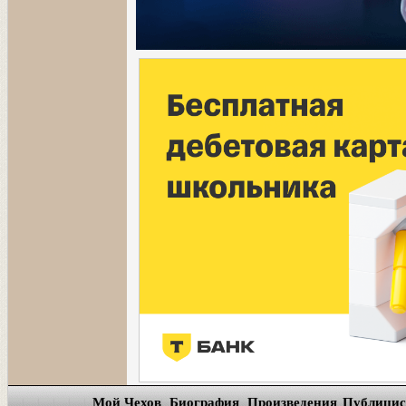
Мой Чехов
Биография
Произведения
Публицис